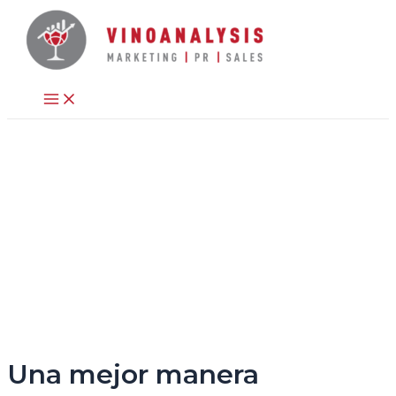
Ir
al
contenido
Main
Menu
Una mejor manera